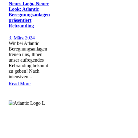
Neues Logo, Neuer
Look: Atlantic
Beregnungsanlagen
präsentiert
Rebranding
3. März 2024
Wir bei Atlantic
Beregnungsanlagen
freuen uns, Ihnen
unser aufregendes
Rebranding bekannt
zu geben! Nach
intensiven...
Read More
Warum eine Beregungsanlage
|
Referenzkunden
|
Sitemap
|
Impressum
|
Datenschutzerklärung
Angebot einholen
https://maps.app.goo.gl/nFZUkzywcUEGcGRbA