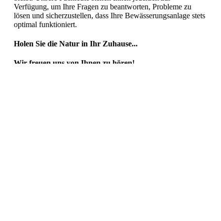
Verfügung, um Ihre Fragen zu beantworten, Probleme zu
lösen und sicherzustellen, dass Ihre Bewässerungsanlage stets
optimal funktioniert.
Holen Sie die Natur in Ihr Zuhause...
Wir freuen uns von Ihnen zu hören!
Warum eine Beregungsanlage
|
Referenzkunden
|
Sitemap
|
Impressum
|
Datenschutzerklärung
Angebot einholen
https://maps.app.goo.gl/nFZUkzywcUEGcGRbA
Rufen Sie uns an: +49 179 3409 172
BERLIN, Klamannstraße 7, 13407 Berlin
© 2024
ATLANTIC BEREGNUNGSANLAGEN
created by
EVERSPICE
MEDIA
Proudly powered with 💧 & 💙
